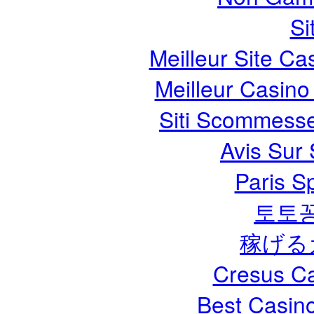
Si
Meilleur Site Ca
Meilleur Casino
Siti Scommesse
Avis Sur
Paris S
토토
稼げる
Cresus C
Best Casin