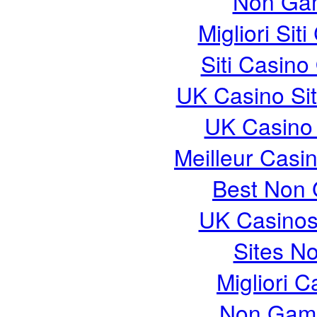
Non Gam
Migliori Si
Siti Casin
UK Casino Si
UK Casino
Meilleur Casi
Best Non
UK Casino
Sites N
Migliori 
Non Gams