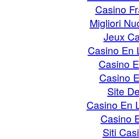
Casino Fr
Migliori Nu
Jeux Ca
Casino En 
Casino E
Casino E
Site De
Casino En 
Casino E
Siti Ca