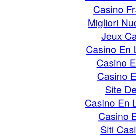
Casino Fr
Migliori Nu
Jeux Ca
Casino En 
Casino E
Casino E
Site De
Casino En 
Casino E
Siti Ca